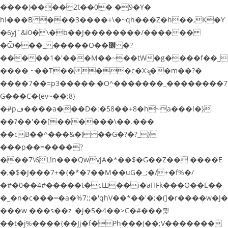
����)����2t��0� �9�Y�
hI���B ���3����+\�~qh���Z�h��,K�Y
�6yj`&i0� \�b��J��������/������
�Ѿ���_ �����O��߼ �?
�����1�'���M��~��tW�g����f��_
���� ~��T����c�Xৡ��m��?�
����7��=p3�����܃�O^�������_��������7
G���C�{ev~��;8}ְ
�#pف����a���D�:�58��+8�h~a���l�}
��?��'��[������\��.���
��cB��^���&�)��G�?�?_}
���p��=����?
���7\6L!n���QwvjА�*��$�G��Z�� ����E
�,�$�J���7+�{�*�7��M��uG�_;�/+�f%�/
�#�0��4#�����t�cШ��i�aΠFk���O��E��
�_�n�c���=�a�%7;;�'qhV��*��'�;�(]�r����w�J�
���w ���s��z_�j�5�4��>C�#���뮕
��t�j%����{��Jj�f�Ph���(��;V�������