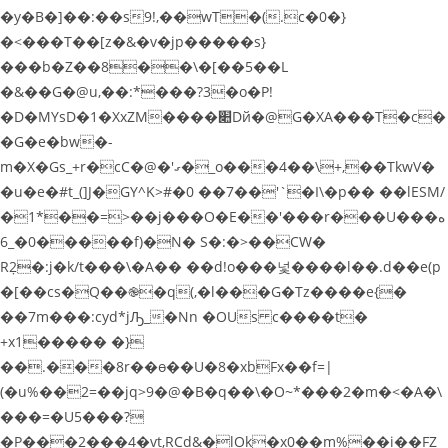
�y�B�]��:��s9!,��wT�(.c�0�}
�<���T��[z�&�v�jp�����s}
���b�Z��8��\�[��5��L
�&��G�@u,��:*���?3�o�P!
�D�MYsD�1�XxZM����׊Dй�@G�XA���T�c�
�G�e�bw�-
m�X�Gs_+r�cC�@�'ގ�_o���4��\+,��TkwV�
�u�e�#t_(]J�GY^K>#�0 ��7��'`�I\�p
�� ��lESM/
�1*��=>��j���O�E��'���r���U�ه��
0�_6�����f)�N� S�:�>��CW�
Rܼ2�:j�k/t���\�A�� ��d!o���넟����l��.d��e(p
�[��cs�Q��֎�q(,�l���G�Tz����e{�
��7m���:cyd*jԠ_�Nn �OUs c����t�
+x1����� �}
��.���8r��ѳ��U�8�xbFx��f=|
(�u%��2=��jq>9�@�B�q��\�O~*���2�m�<�A�\
���=�U5���?
�P���2���4�vt,RCd&�lOk�x0��m%��i��FZ