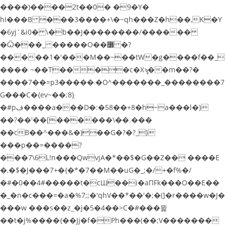
����)����2t��0� �9�Y�
hI���B ���3����+\�~qh���Z�h��,K�Y
�6yj`&i0� \�b��J��������/������
�Ѿ���_ �����O��߼ �?
�����1�'���M��~��tW�g����f��_
���� ~��T����c�Xৡ��m��?�
����7��=p3�����܃�O^�������_��������7
G���C�{ev~��;8}ְ
�#pف����a���D�:�58��+8�h~a���l�}
��?��'��[������\��.���
��cB��^���&�)��G�?�?_}
���p��=����?
���7\6L!n���QwvjА�*��$�G��Z�� ����E
�,�$�J���7+�{�*�7��M��uG�_;�/+�f%�/
�#�0��4#�����t�cШ��i�aΠFk���O��E��
�_�n�c���=�a�%7;;�'qhV��*��'�;�(]�r����w�J�
���w ���s��z_�j�5�4��>C�#���뮕
��t�j%����{��Jj�f�Ph���(��;V�������