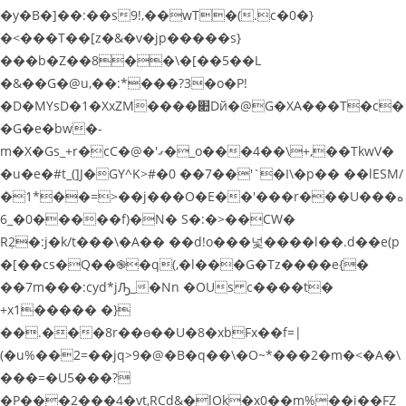
�y�B�]��:��s9!,��wT�(.c�0�}
�<���T��[z�&�v�jp�����s}
���b�Z��8��\�[��5��L
�&��G�@u,��:*���?3�o�P!
�D�MYsD�1�XxZM����׊Dй�@G�XA���T�c�
�G�e�bw�-
m�X�Gs_+r�cC�@�'ގ�_o���4��\+,��TkwV�
�u�e�#t_(]J�GY^K>#�0 ��7��'`�I\�p
�� ��lESM/
�1*��=>��j���O�E��'���r���U�ه��
0�_6�����f)�N� S�:�>��CW�
Rܼ2�:j�k/t���\�A�� ��d!o���넟����l��.d��e(p
�[��cs�Q��֎�q(,�l���G�Tz����e{�
��7m���:cyd*jԠ_�Nn �OUs c����t�
+x1����� �}
��.���8r��ѳ��U�8�xbFx��f=|
(�u%��2=��jq>9�@�B�q��\�O~*���2�m�<�A�\
���=�U5���?
�P���2���4�vt,RCd&�lOk�x0��m%��i��FZ