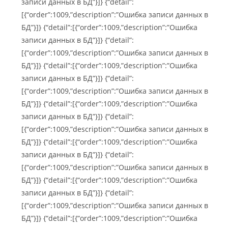
записи данных в БД”}]} {“detail”:
[{“order”:1009,”description”:”Ошибка записи данных в
БД”}]} {“detail”:[{“order”:1009,”description”:”Ошибка
записи данных в БД”}]} {“detail”:
[{“order”:1009,”description”:”Ошибка записи данных в
БД”}]} {“detail”:[{“order”:1009,”description”:”Ошибка
записи данных в БД”}]} {“detail”:
[{“order”:1009,”description”:”Ошибка записи данных в
БД”}]} {“detail”:[{“order”:1009,”description”:”Ошибка
записи данных в БД”}]} {“detail”:
[{“order”:1009,”description”:”Ошибка записи данных в
БД”}]} {“detail”:[{“order”:1009,”description”:”Ошибка
записи данных в БД”}]} {“detail”:
[{“order”:1009,”description”:”Ошибка записи данных в
БД”}]} {“detail”:[{“order”:1009,”description”:”Ошибка
записи данных в БД”}]} {“detail”:
[{“order”:1009,”description”:”Ошибка записи данных в
БД”}]} {“detail”:[{“order”:1009,”description”:”Ошибка