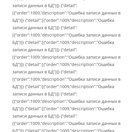
записи данных в БД”}]} {“detail”:
[{“order”:1009,”description”:”Ошибка записи данных в
БД”}]} {“detail”:[{“order”:1009,”description”:”Ошибка
записи данных в БД”}]} {“detail”:
[{“order”:1009,”description”:”Ошибка записи данных в
БД”}]} {“detail”:[{“order”:1009,”description”:”Ошибка
записи данных в БД”}]} {“detail”:
[{“order”:1009,”description”:”Ошибка записи данных в
БД”}]} {“detail”:[{“order”:1009,”description”:”Ошибка
записи данных в БД”}]} {“detail”:
[{“order”:1009,”description”:”Ошибка записи данных в
БД”}]} {“detail”:[{“order”:1009,”description”:”Ошибка
записи данных в БД”}]} {“detail”:
[{“order”:1009,”description”:”Ошибка записи данных в
БД”}]} {“detail”:[{“order”:1009,”description”:”Ошибка
записи данных в БД”}]} {“detail”:
[{“order”:1009,”description”:”Ошибка записи данных в
БД”}]} {“detail”:[{“order”:1009,”description”:”Ошибка