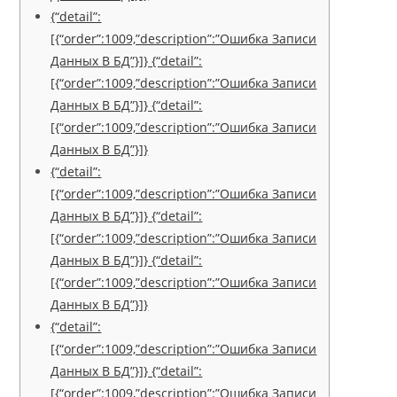
{“detail”:
[{“order”:1009,”description”:”Ошибка Записи
Данных В БД”}]} {“detail”:
[{“order”:1009,”description”:”Ошибка Записи
Данных В БД”}]} {“detail”:
[{“order”:1009,”description”:”Ошибка Записи
Данных В БД”}]}
{“detail”:
[{“order”:1009,”description”:”Ошибка Записи
Данных В БД”}]} {“detail”:
[{“order”:1009,”description”:”Ошибка Записи
Данных В БД”}]} {“detail”:
[{“order”:1009,”description”:”Ошибка Записи
Данных В БД”}]}
{“detail”:
[{“order”:1009,”description”:”Ошибка Записи
Данных В БД”}]} {“detail”:
[{“order”:1009,”description”:”Ошибка Записи