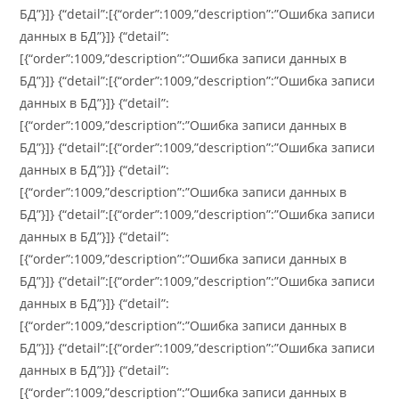
БД”}]} {“detail”:[{“order”:1009,”description”:”Ошибка записи
данных в БД”}]} {“detail”:
[{“order”:1009,”description”:”Ошибка записи данных в
БД”}]} {“detail”:[{“order”:1009,”description”:”Ошибка записи
данных в БД”}]} {“detail”:
[{“order”:1009,”description”:”Ошибка записи данных в
БД”}]} {“detail”:[{“order”:1009,”description”:”Ошибка записи
данных в БД”}]} {“detail”:
[{“order”:1009,”description”:”Ошибка записи данных в
БД”}]} {“detail”:[{“order”:1009,”description”:”Ошибка записи
данных в БД”}]} {“detail”:
[{“order”:1009,”description”:”Ошибка записи данных в
БД”}]} {“detail”:[{“order”:1009,”description”:”Ошибка записи
данных в БД”}]} {“detail”:
[{“order”:1009,”description”:”Ошибка записи данных в
БД”}]} {“detail”:[{“order”:1009,”description”:”Ошибка записи
данных в БД”}]} {“detail”:
[{“order”:1009,”description”:”Ошибка записи данных в