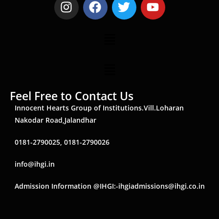
Feel Free to Contact Us
Innocent Hearts Group of Institutions.Vill.Loharan
Nakodar Road,Jalandhar
0181-2790025, 0181-2790026
info@ihgi.in
Admission Information @IHGI:-ihgiadmissions@ihgi.co.in