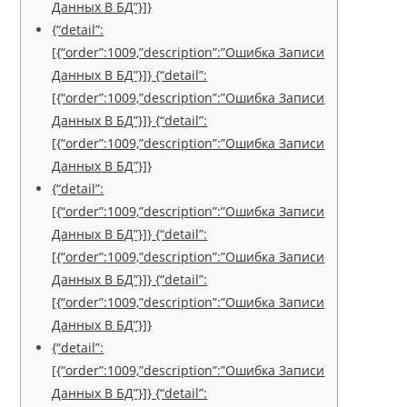
Данных В БД”}]}
{“detail”:
[{“order”:1009,”description”:”Ошибка Записи
Данных В БД”}]} {“detail”:
[{“order”:1009,”description”:”Ошибка Записи
Данных В БД”}]} {“detail”:
[{“order”:1009,”description”:”Ошибка Записи
Данных В БД”}]}
{“detail”:
[{“order”:1009,”description”:”Ошибка Записи
Данных В БД”}]} {“detail”:
[{“order”:1009,”description”:”Ошибка Записи
Данных В БД”}]} {“detail”:
[{“order”:1009,”description”:”Ошибка Записи
Данных В БД”}]}
{“detail”:
[{“order”:1009,”description”:”Ошибка Записи
Данных В БД”}]} {“detail”: