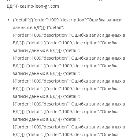
БД”}]}
casino-leon-gr.com
{“detail”:[{“order”:1009,”description”:”Ошибка записи
данных в БД”}]} {“detail”:
[{“order”:1009,”description”:”Ошибка записи данных в
БД”}]} {“detail”:[{“order”:1009,”description”:”Ошибка
записи данных в БД”}]} {“detail”:
[{“order”:1009,”description”:”Ошибка записи данных в
БД”}]} {“detail”:[{“order”:1009,”description”:”Ошибка
записи данных в БД”}]} {“detail”:
[{“order”:1009,”description”:”Ошибка записи данных в
БД”}]} {“detail”:[{“order”:1009,”description”:”Ошибка
записи данных в БД”}]} {“detail”:
[{“order”:1009,”description”:”Ошибка записи данных в
БД”}]} {“detail”:[{“order”:1009,”description”:”Ошибка
записи данных в БД”}]} {“detail”:
[{“order”:1009,”description”:”Ошибка записи данных в
БД”}]} {“detail”:[{“order”:1009,”description”:”Ошибка