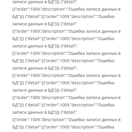
записи данных в БД”}]} {“detail”:
[{“order”:1009,”description”:”Ошибка записи данных в
БД”}]} {“detail”:[{“order”:1009,”description”:”Ошибка
записи данных в БД”}]} {“detail”:
[{“order”:1009,”description”:”Ошибка записи данных в
БД”}]} {“detail”:[{“order”:1009,”description”:”Ошибка
записи данных в БД”}]} {“detail”:
[{“order”:1009,”description”:”Ошибка записи данных в
БД”}]} {“detail”:[{“order”:1009,”description”:”Ошибка
записи данных в БД”}]} {“detail”:
[{“order”:1009,”description”:”Ошибка записи данных в
БД”}]} {“detail”:[{“order”:1009,”description”:”Ошибка
записи данных в БД”}]} {“detail”:
[{“order”:1009,”description”:”Ошибка записи данных в
БД”}]} {“detail”:[{“order”:1009,”description”:”Ошибка
записи данных в БД”}]} {“detail”:
[{“order”:1009,”description”:”Ошибка записи данных в
БД”}]} {“detail”:[{“order”:1009,”description”:”Ошибка