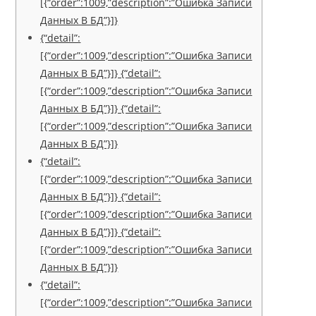
[{“order”:1009,”description”:”Ошибка Записи
Данных В БД”}]}
{“detail”:
[{“order”:1009,”description”:”Ошибка Записи
Данных В БД”}]} {“detail”:
[{“order”:1009,”description”:”Ошибка Записи
Данных В БД”}]} {“detail”:
[{“order”:1009,”description”:”Ошибка Записи
Данных В БД”}]}
{“detail”:
[{“order”:1009,”description”:”Ошибка Записи
Данных В БД”}]} {“detail”:
[{“order”:1009,”description”:”Ошибка Записи
Данных В БД”}]} {“detail”:
[{“order”:1009,”description”:”Ошибка Записи
Данных В БД”}]}
{“detail”:
[{“order”:1009,”description”:”Ошибка Записи