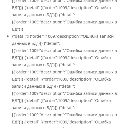
[{“order”:1009,”description”:”Ошибка записи данных в
БД”}]} {“detail”:[{“order”:1009,”description”:”Ошибка
записи данных в БД”}]} {“detail”:
[{“order”:1009,”description”:”Ошибка записи данных в
БД”}]}
{“detail”:[{“order”:1009,”description”:”Ошибка записи
данных в БД”}]} {“detail”:
[{“order”:1009,”description”:”Ошибка записи данных в
БД”}]} {“detail”:[{“order”:1009,”description”:”Ошибка
записи данных в БД”}]} {“detail”:
[{“order”:1009,”description”:”Ошибка записи данных в
БД”}]} {“detail”:[{“order”:1009,”description”:”Ошибка
записи данных в БД”}]} {“detail”:
[{“order”:1009,”description”:”Ошибка записи данных в
БД”}]} {“detail”:[{“order”:1009,”description”:”Ошибка
записи данных в БД”}]} {“detail”:
[{“order”:1009,”description”:”Ошибка записи данных в
БД”}]} {“detail”:[{“order”:1009,”description”:”Ошибка