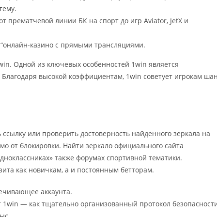
тему.
 прематчевой линии БК на спорт до игр Aviator, JetX и
” “онлайн-казино с прямыми трансляциями.
win. Одной из ключевых особенностей 1win является
 Благодаря высокой коэффициентам, 1win советует игрокам ша
ь ссылку или проверить достоверность найденного зеркала на
мо от блокировки. Найти зеркало официального сайта
«Одноклассниках» также форумах спортивной тематики.
ита как новичкам, а и постоянным бетторам.
печивающее аккаунта.
т 1win — как тщательно организованный протокол безопасности
ыс.