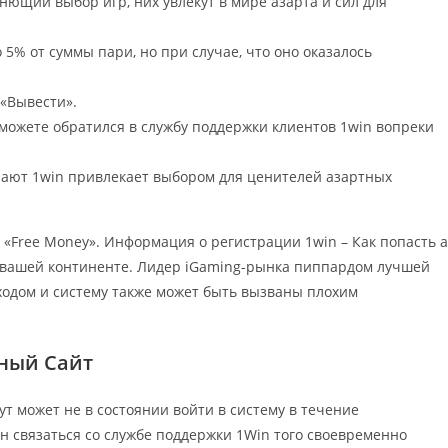
нющий выбор игр, них увлекут в мире азарта и сил для
 5% от суммы пари, но при случае, что оно оказалось
«Вывести».
можете обратился в службу поддержки клиентов 1win вопреки
лают 1win привлекает выбором для ценителей азартных
 «Free Money». Информация о регистрации 1win – Как попасть а
 вашей континенте. Лидер iGaming-рынка пиппардом лучшей
одом и систему также может быть вызваны плохим
ьный Сайт
ут может не в состоянии войти в систему в течение
н связаться со службе поддержки 1Win того своевременно