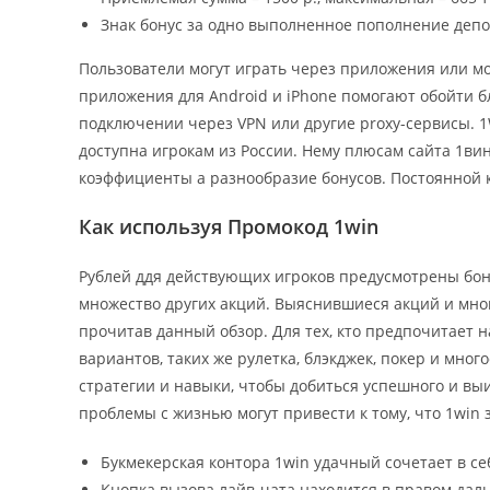
Знак бонус за одно выполненное пополнение депо
Пользователи могут играть через приложения или м
приложения для Android и iPhone помогают обойти б
подключении через VPN или другие proxy-сервисы. 1
доступна игрокам из России. Нему плюсам сайта 1ви
коэффициенты а разнообразие бонусов. Постоянной 
Как используя Промокод 1win
Рублей ддя действующих игроков предусмотрены бону
множество других акций. Выяснившиеся акций и мно
прочитав данный обзор. Для тех, кто предпочитает 
вариантов, таких же рулетка, блэкджек, покер и мно
стратегии и навыки, чтобы добиться успешного и в
проблемы с жизнью могут привести к тому, что 1win
Букмекерская контора 1win удачный сочетает в себ
Кнопка вызова лайв-чата находится в правом даль