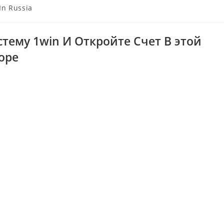
In Russia
стему 1win И Откройте Счет В этой
оре