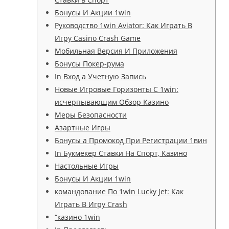
Бонусы И Акции 1win
Руководство 1win Aviator: Как Играть В
Игру Casino Crash Game
Мобильная Версия И Приложения
Бонусы Покер-рума
In Вход а Учетную Запись
Новые Игровые Горизонты С 1win:
исчерпывающим Обзор Казино
Меры Безопасности
Азартные Игры
Бонусы а Промокод При Регистрации 1вин
In Букмекер Ставки На Спорт, Казино
Настольные Игры
Бонусы И Акции 1win
командование По 1win Lucky Jet: Как
Играть В Игру Crash
“казино 1win