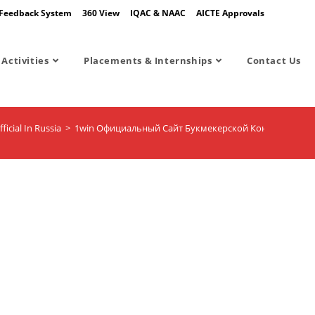
Feedback System
360 View
IQAC & NAAC
AICTE Approvals
Activities
Placements & Internships
Contact Us
ficial In Russia
>
1win Официальный Сайт Букмекерской Конторы 2023 О