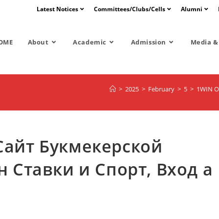
Latest Notices
Committees/Clubs/Cells
Alumni
OME
About
Academic
Admission
Media & 
>
2025
>
February
>
5
>
1WIN Of
айт Букмекерской
 Ставки и Спорт, Вход а