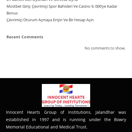
Mostbet Giriş: Çevrimiçi Spor Bahisleri Ve Casino 9, 000’ye Kadar
Bonus
Çevrimiçi Oturum Açmaya Erişin Ve Bir Hesap Açın
Recent Comments
No comments to show.
Innocent Hearts Group of Institutions, Jalandhar was
established in 1997 and is running under the Bowry
Memorial Educational and Medical Trust.