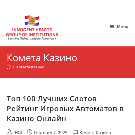
Menu
Комета Казино
>
Комета Казино
Топ 100 Лучших Слотов
Рейтинг Игровых Автоматов в
Казино Онлайн
IHGI
February 7, 2025
Комета Казино