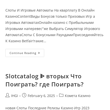
Слоты И Игровые Автоматы На кварплату В Онлайн
КазиноContentВиды Бонусов только Призовых Игр а
Игровых АвтоматахОнлайн-казино с Прибыльными
Игровыми наперевес"же Выбрать Симулятор Игрового
АвтоматаСлоты С Бонусными РаундамиПрисоединяйтесь
К Казино Betfair!такие…
Continue Reading
Slotcatalog ᐈ вторых Что
Поиграть? где Поиграть?
IHGI
February 6, 2025
Комета Казино
новая Слоты Последние Релизы Казино Игр 2023